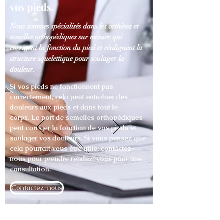
vos pieds.
Nous sommes spécialisés dans les orthèses et
semelles orthopédiques sur mesure qui
corrigent la fonction du pied et réalignent la
structure squelettique pour soulager la
douleur.
Si vos pieds ne fonctionnent pas
correctement, cela peut entraîner des
douleurs aux pieds et dans tout le
corps.
Le port de semelles orthopédiques
peut corriger la fonction de vos pieds et
soulager vos douleurs. Si vous pensez que
cela pourrait vous être utile, contactez-
nous pour prendre rendez-vous pour une
consultation.
Contactez-nous